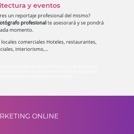
itectura y eventos
res un reportaje profesional del mismo?
fotógrafo profesional
te asesorará y se pondrá
r cada momento.
 locales comerciales Hoteles, restaurantes,
iales, interiorismo,...
fica contratada se enviará por mail, al correo que se nos
 la toma de contacto de la sesión y todas las fotografías
 material hasta la comprobación del cobro.
RKETING ONLINE