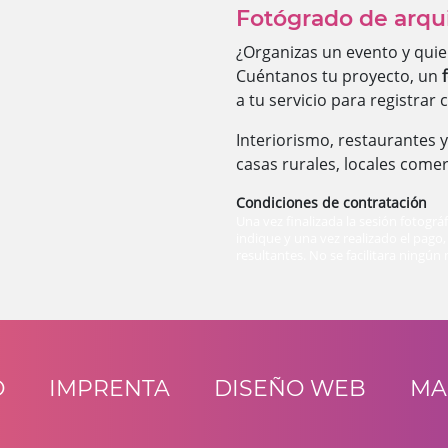
Fotógrado de arqu
¿Organizas un evento y quie
Cuéntanos tu proyecto, un
a tu servicio para registra
Interiorismo, restaurantes y
casas rurales, locales comerc
Condiciones de contratación
Una vez finalizada la sesión fotográ
indique y una vez realizado el pago,
resultantes. No se facilitara ningún
O
IMPRENTA
DISEÑO WEB
MA