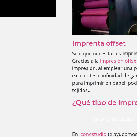
Imprenta offset
Si lo que necesitas es
imprim
Gracias a la
impresión offse
impresión, al emplear una p
excelentes e infinidad de ga
para imprimir en papel, po
tejidos...
¿Qué tipo de impr
Imprenta digital
En
Iconestudio
te ayudamos 