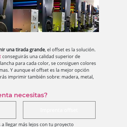
ir una tirada grande
, el offset es la solución.
t
conseguirás una calidad superior de
lancha para cada color, se consiguen colores
mas. Y aunque el offset es la mejor opción
drás imprimir también sobre: madera, metal,
enta necesitas?
Imprenta offset
a llegar más lejos con tu proyecto