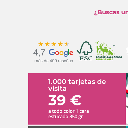
¿Buscas un
1.000 tarjetas de
visita
39 €
a todo color 1 cara
estucado 350 gr