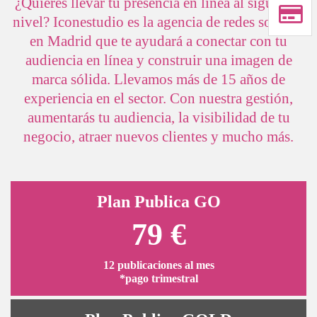
¿Quieres llevar tu presencia en línea al siguiente
nivel? Iconestudio es la agencia de redes sociales
en Madrid que te ayudará a conectar con tu
audiencia en línea y construir una imagen de
marca sólida. Llevamos más de 15 años de
experiencia en el sector. Con nuestra gestión,
aumentarás tu audiencia, la visibilidad de tu
negocio, atraer nuevos clientes y mucho más.
Plan Publica GO
79 €
12 publicaciones al mes
*pago trimestral